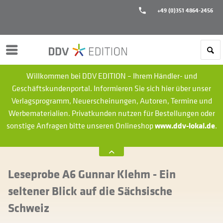
+49 (0)351 4864-2456
Menü
Willkommen bei DDV EDITION – Ihrem Händler- und
Geschäftskundenportal. Informieren Sie sich hier über unser
Verlagsprogramm, Neuerscheinungen, Autoren, Termine und
Werbematerialien.
Privatkunden nutzen für Bestellungen oder
sonstige Anfragen bitte unseren Onlineshop
www.ddv-lokal.de
.
Leseprobe A6 Gunnar Klehm - Ein
seltener Blick auf die Sächsische
Schweiz