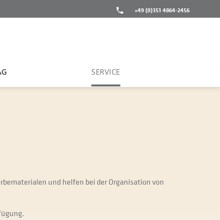
+49 (0)351 4864-2456
AG
SERVICE
erbematerialen und helfen bei der Organisation von
rfügung.