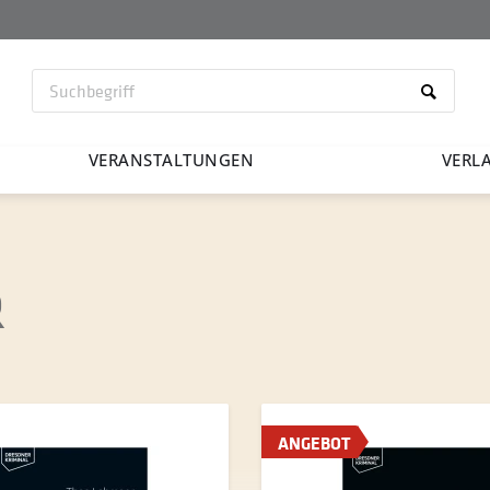
VERAN­STAL­TUNGEN
VERL
R
ANGEBOT