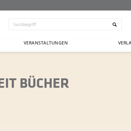
VERAN­STAL­TUNGEN
VERL
EIT BÜCHER