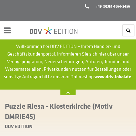
+49 (0)351 4864-2456
Menü
Willkommen bei DDV EDITION – Ihrem Händler- und
Geschäftskundenportal. Informieren Sie sich hier über unser
Verlagsprogramm, Neuerscheinungen, Autoren, Termine und
Werbematerialien.
Privatkunden nutzen für Bestellungen oder
sonstige Anfragen bitte unseren Onlineshop
www.ddv-lokal.de
.
Puzzle Riesa - Klosterkirche (Motiv
DMRIE45)
DDV EDITION