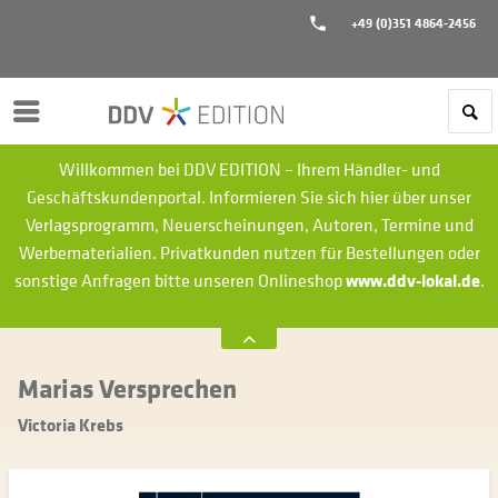
+49 (0)351 4864-2456
Menü
Willkommen bei DDV EDITION – Ihrem Händler- und
Geschäftskundenportal. Informieren Sie sich hier über unser
Verlagsprogramm, Neuerscheinungen, Autoren, Termine und
Werbematerialien.
Privatkunden nutzen für Bestellungen oder
sonstige Anfragen bitte unseren Onlineshop
www.ddv-lokal.de
.
Marias Versprechen
Victoria Krebs