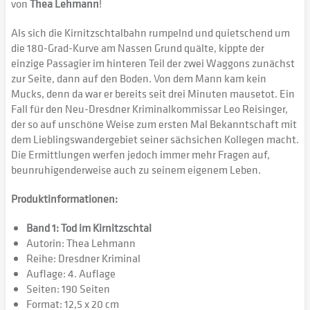
von
Thea Lehmann
!
Als sich die Kirnitzschtalbahn rumpelnd und quietschend um
die 180-Grad-Kurve am Nassen Grund quälte, kippte der
einzige Passagier im hinteren Teil der zwei Waggons zunächst
zur Seite, dann auf den Boden. Von dem Mann kam kein
Mucks, denn da war er bereits seit drei Minuten mausetot. Ein
Fall für den Neu-Dresdner Kriminalkommissar Leo Reisinger,
der so auf unschöne Weise zum ersten Mal Bekanntschaft mit
dem Lieblingswandergebiet seiner sächsichen Kollegen macht.
Die Ermittlungen werfen jedoch immer mehr Fragen auf,
beunruhigenderweise auch zu seinem eigenem Leben.
Produktinformationen:
Band 1: Tod im Kirnitzschtal
Autorin: Thea Lehmann
Reihe: Dresdner Kriminal
Auflage: 4. Auflage
Seiten: 190 Seiten
Format: 12,5 x 20 cm