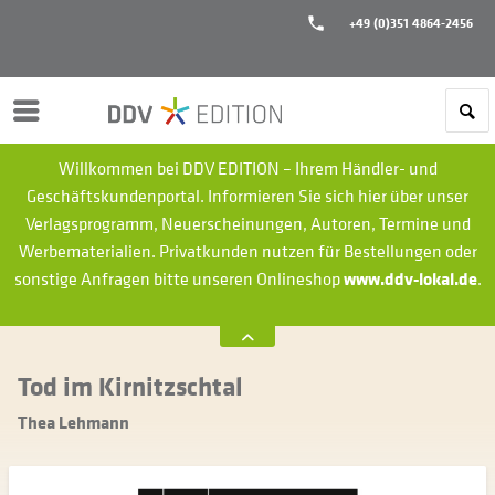
+49 (0)351 4864-2456
Menü
Willkommen bei DDV EDITION – Ihrem Händler- und
Geschäftskundenportal. Informieren Sie sich hier über unser
Verlagsprogramm, Neuerscheinungen, Autoren, Termine und
Werbematerialien.
Privatkunden nutzen für Bestellungen oder
sonstige Anfragen bitte unseren Onlineshop
www.ddv-lokal.de
.
Tod im Kirnitzschtal
Thea Lehmann