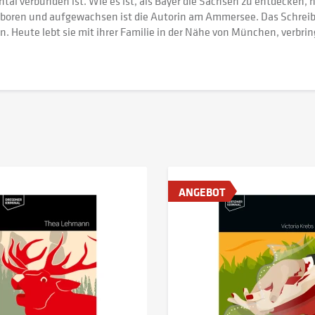
tal verbunden ist. Wie es ist, als Bayer die Sachsen zu entdecken, h
oren und aufgewachsen ist die Autorin am Ammersee. Das Schreiben 
 Heute lebt sie mit ihrer Familie in der Nähe von München, verbring
ANGEBOT