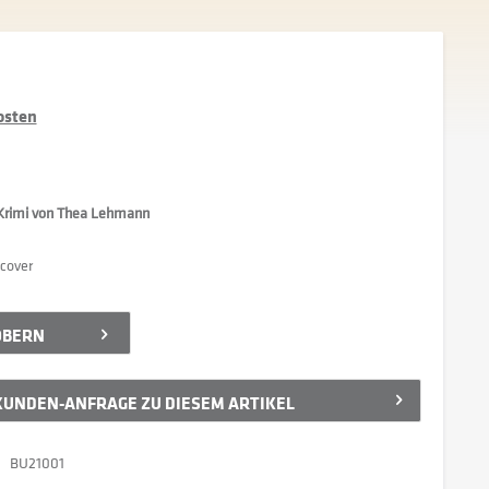
osten
-Krimi von Thea Lehmann
tcover
ÖBERN
UNDEN-ANFRAGE ZU DIESEM ARTIKEL
BU21001