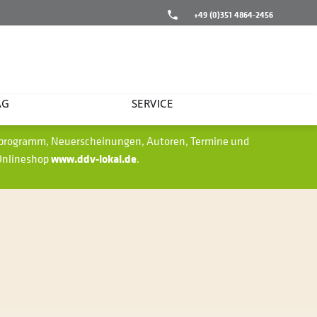
+49 (0)351 4864-2456
AG
SERVICE
gsprogramm, Neuerscheinungen, Autoren, Termine und
 Onlineshop
www.ddv-lokal.de
.